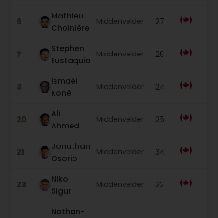
Mathieu
6
27
1
Middenvelder
Choinière
Stephen
7
29
5
Middenvelder
Eustaquio
Ismaël
8
24
2
Middenvelder
Koné
Ali
20
25
4
Middenvelder
Ahmed
Jonathan
21
34
2
Middenvelder
Osorio
Niko
23
22
3
Middenvelder
Sigur
Nathan-