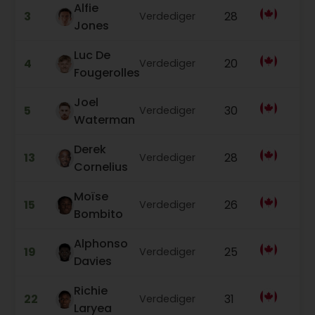
Alfie
3
28
0
Verdediger
Jones
Luc De
4
20
5
Verdediger
Fougerolles
Joel
5
30
0
Verdediger
Waterman
Derek
13
28
4
Verdediger
Cornelius
Moïse
15
26
3
Verdediger
Bombito
Alphonso
19
25
1
Verdediger
Davies
Richie
22
31
5
Verdediger
Laryea