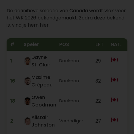
De definitieve selectie van Canada wordt vlak voor
het WK 2026 bekendgemaakt. Zodra deze bekend
is, vind je hem hier.
#
Speler
POS
LFT
NAT.
W
Dayne
1
29
0
Doelman
St. Clair
Maxime
16
32
5
Doelman
Crépeau
Owen
18
22
0
Doelman
Goodman
Alistair
2
27
5
Verdediger
Johnston