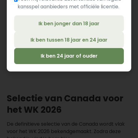
kansspel aanbieders met officiële licentie.
Promise
24
25
4
Aanvaller
David
Ik ben jonger dan 18 jaar
Jayden
26
23
1
Aanvaller
Nelson
Ik ben tussen 18 jaar en 24 jaar
Ik ben 24 jaar of ouder
Selectie van Canada voor
het WK 2026
De definitieve selectie van de Canada wordt vlak
voor het WK 2026 bekendgemaakt. Zodra deze