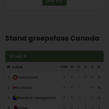
Meer info
Stand groepsfase Canada
Groep B
#
Land
P
WED
W
G
V
D
1
7
3
2
1
0
4
Zwitserland
2
4
3
1
1
1
5
Canada
3
4
3
1
1
1
-1
Bosnië en Herzegovina
4
1
3
0
1
2
-8
Qatar