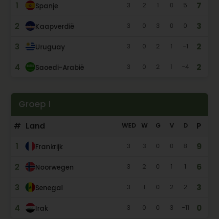
1
7
3
2
1
0
5
Spanje
2
3
3
0
3
0
0
Kaapverdië
3
2
3
0
2
1
-1
Uruguay
4
2
3
0
2
1
-4
Saoedi-Arabië
Groep I
#
Land
P
WED
W
G
V
D
1
9
3
3
0
0
8
Frankrijk
2
6
3
2
0
1
1
Noorwegen
3
3
3
1
0
2
2
Senegal
4
0
3
0
0
3
-11
Irak