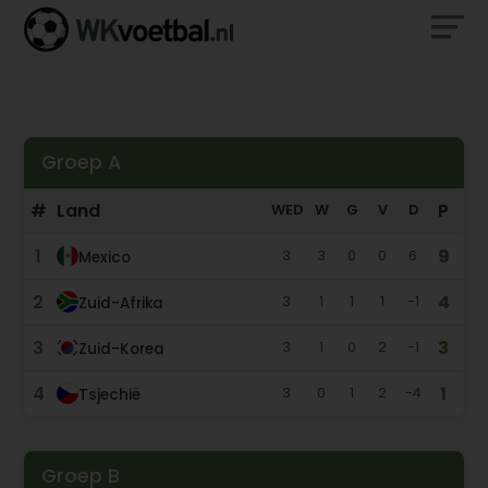
Groep A
#
Land
P
WED
W
G
V
D
1
9
3
3
0
0
6
Mexico
2
4
3
1
1
1
-1
Zuid-Afrika
3
3
3
1
0
2
-1
Zuid-Korea
4
1
3
0
1
2
-4
Tsjechië
Groep B