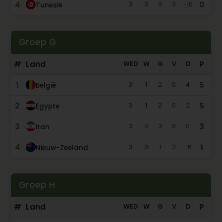
4
0
3
0
0
3
-10
Tunesië
Groep G
#
Land
P
WED
W
G
V
D
1
5
3
1
2
0
4
België
2
5
3
1
2
0
2
Egypte
3
3
3
0
3
0
0
Iran
4
1
3
0
1
2
-6
Nieuw-Zeeland
Groep H
#
Land
P
WED
W
G
V
D