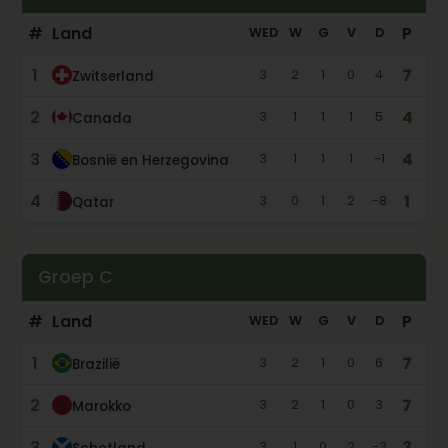
#
Land
P
WED
W
G
V
D
1
7
3
2
1
0
4
Zwitserland
2
4
3
1
1
1
5
Canada
3
4
3
1
1
1
-1
Bosnië en Herzegovina
4
1
3
0
1
2
-8
Qatar
Groep C
#
Land
P
WED
W
G
V
D
1
7
3
2
1
0
6
Brazilië
2
7
3
2
1
0
3
Marokko
3
3
3
1
0
2
-3