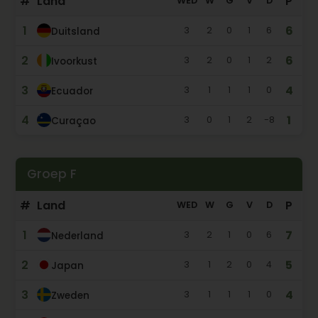
#
Land
P
WED
W
G
V
D
1
6
3
2
0
1
6
Duitsland
2
6
3
2
0
1
2
Ivoorkust
3
4
3
1
1
1
0
Ecuador
4
1
3
0
1
2
-8
Curaçao
Groep F
#
Land
P
WED
W
G
V
D
1
7
3
2
1
0
6
Nederland
2
5
3
1
2
0
4
Japan
3
4
3
1
1
1
0
Zweden