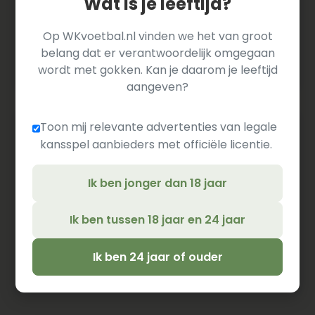
Wat is je leeftijd?
2
5
3
1
2
0
5
Portugal
Op WKvoetbal.nl vinden we het van groot
3
4
3
1
1
1
1
DR Congo
belang dat er verantwoordelijk omgegaan
wordt met gokken. Kan je daarom je leeftijd
4
0
3
0
0
3
-9
Oezbekistan
aangeven?
Toon mij relevante advertenties van legale
Groep L
kansspel aanbieders met officiële licentie.
#
Land
P
WED
W
G
V
D
Ik ben jonger dan 18 jaar
1
7
3
2
1
0
4
Engeland
2
6
3
2
0
1
0
Kroatië
Ik ben tussen 18 jaar en 24 jaar
3
4
3
1
1
1
0
Ghana
Ik ben 24 jaar of ouder
4
0
3
0
0
3
-4
Panama