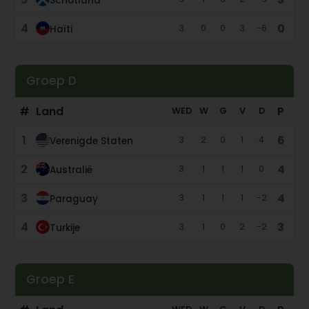
Schotland
4
0
3
0
0
3
-6
Haïti
Groep D
#
Land
P
WED
W
G
V
D
1
6
3
2
0
1
4
Verenigde Staten
2
4
3
1
1
1
0
Australië
3
4
3
1
1
1
-2
Paraguay
4
3
3
1
0
2
-2
Turkije
Groep E