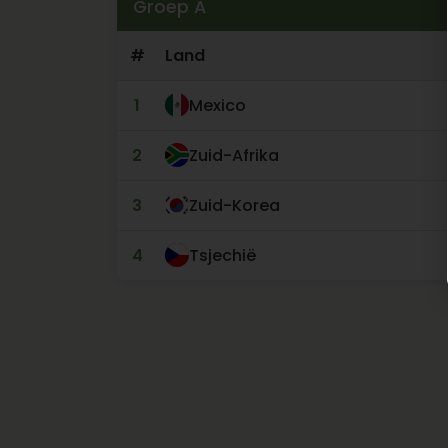
Groep A
#
Land
1
Mexico
2
Zuid-Afrika
3
Zuid-Korea
4
Tsjechië