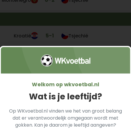
0
-
2
Montenegro
Tsjechië
5
-
1
Kroatië
Tsjechië
Welkom op wkvoetbal.nl
Wat is je leeftijd?
jechië
Op WKvoetbal.nl vinden we het van groot belang
dat er verantwoordelijk omgegaan wordt met
gokken. Kan je daarom je leeftijd aangeven?