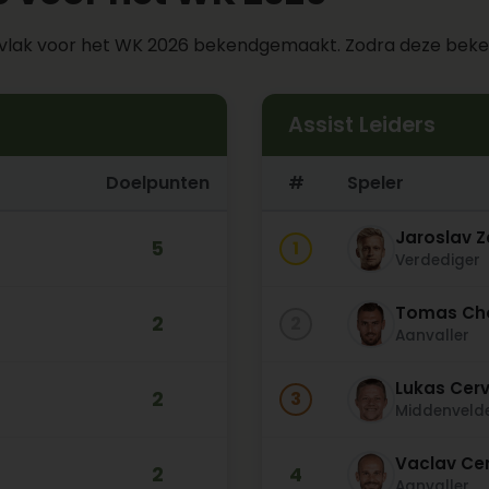
t vlak voor het WK 2026 bekendgemaakt. Zodra deze bekend
Assist Leiders
Doelpunten
#
Speler
Jaroslav Z
5
1
Verdediger
Tomas Ch
2
2
Aanvaller
Lukas Cer
2
3
Middenveld
Vaclav Ce
2
4
Aanvaller