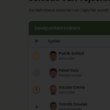
De definitieve selectie van Tsjechië word
Doelpuntenmakers
#
Speler
Patrik Schick
1
Aanvaller
Pavel Sulc
2
Middenvelder
Vaclav Cerny
3
Aanvaller
Tomáš Souček
4
Middenvelder