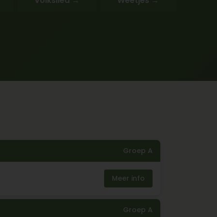
Volkslied →
Weetjes →
Groep A
Meer info
Groep A