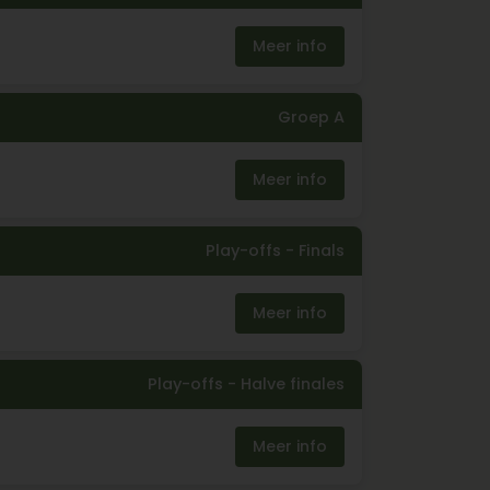
Meer info
Groep A
Meer info
Play-offs -
Finals
Meer info
Play-offs -
Halve finales
Meer info