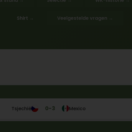
& stand →
Selectie →
WK-historie →
Shirt →
Veelgestelde vragen →
0
-
3
Tsjechië
Mexico