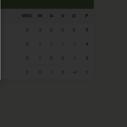
WED
W
G
V
D
P
3
3
0
0
6
9
3
1
1
1
-1
4
3
1
0
2
-1
3
3
0
1
2
-4
1