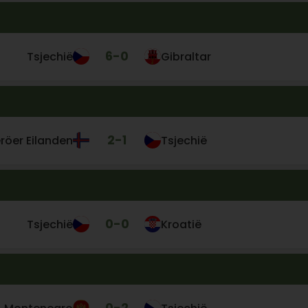
6
-
0
Tsjechië
Gibraltar
2
-
1
röer Eilanden
Tsjechië
0
-
0
Tsjechië
Kroatië