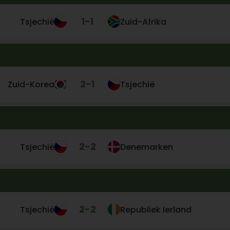
1
-
1
Tsjechië
Zuid-Afrika
2
-
1
Zuid-Korea
Tsjechië
2
-
2
Tsjechië
Denemarken
2
-
2
Tsjechië
Republiek Ierland