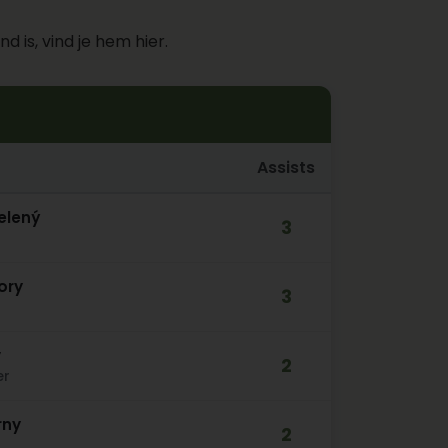
 is, vind je hem hier.
Assists
elený
3
ory
3
v
2
er
rny
2