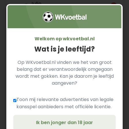
Julio
19
22
Middenvelder
Enciso
Braian
20
26
Middenvelder
Ojeda
Welkom op wkvoetbal.nl
Matías
Wat is je leeftijd?
23
Galarza
24
Middenvelder
Fonda
Op WKvoetbal.nl vinden we het van groot
Ramón
belang dat er verantwoordelijk omgegaan
7
26
Aanvaller
Sosa
wordt met gokken. Kan je daarom je leeftijd
aangeven?
Antonio
9
30
Aanvaller
Sanabria
Toon mij relevante advertenties van legale
kansspel aanbieders met officiële licentie.
Miguel
10
32
Aanvaller
Almirón
Ik ben jonger dan 18 jaar
Álex Arce
18
31
Aanvaller