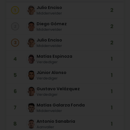
Julio Enciso
2
1
Middenvelder
Diego Gómez
2
2
Middenvelder
Julio Enciso
2
3
Middenvelder
Matías Espinoza
4
1
Verdediger
Júnior Alonso
5
1
Verdediger
Gustavo Velázquez
6
1
Verdediger
Matías Galarza Fonda
7
1
Middenvelder
Antonio Sanabria
8
1
Aanvaller