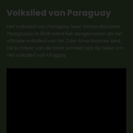
Volkslied van Paraguay
Het volkslied van Paraguay heet
Himno Nacional
Paraguayo
. In 1846 werd het aangenomen als het
officiële volkslied van het Zuid-Amerikaanse land.
De schrijver van de tekst schreef ook de tekst van
het volkslied van Uruguay.