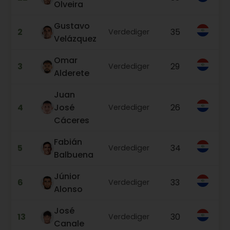
Olveira
Gustavo
2
35
Verdediger
Velázquez
Omar
3
29
Verdediger
Alderete
Juan
4
José
26
Verdediger
Cáceres
Fabián
5
34
Verdediger
Balbuena
Júnior
6
33
Verdediger
Alonso
José
13
30
Verdediger
Canale