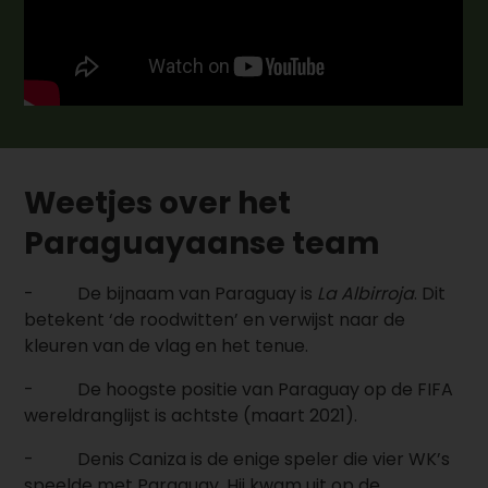
Weetjes over het
Paraguayaanse team
-
De bijnaam van Paraguay is
La Albirroja
. Dit
betekent ‘de roodwitten’ en verwijst naar de
kleuren van de vlag en het tenue.
-
De hoogste positie van Paraguay op de FIFA
wereldranglijst is achtste (maart 2021).
-
Denis Caniza is de enige speler die vier WK’s
speelde met Paraguay. Hij kwam uit op de