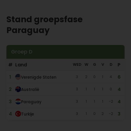
Stand groepsfase
Paraguay
Groep D
#
Land
P
WED
W
G
V
D
1
6
3
2
0
1
4
Verenigde Staten
2
4
3
1
1
1
0
Australië
3
4
3
1
1
1
-2
Paraguay
4
3
3
1
0
2
-2
Turkije