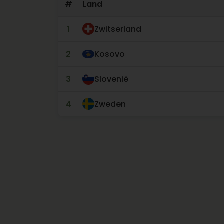
#
Land
1
Zwitserland
2
Kosovo
3
Slovenië
4
Zweden