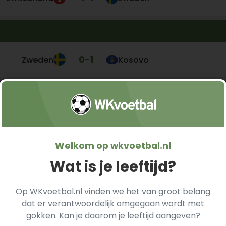
0
-
1
Zweden
Kosovo
0
-
2
Zweden
Zwitserland
Welkom op wkvoetbal.nl
Wat is je leeftijd?
Op WKvoetbal.nl vinden we het van groot belang
dat er verantwoordelijk omgegaan wordt met
gokken. Kan je daarom je leeftijd aangeven?