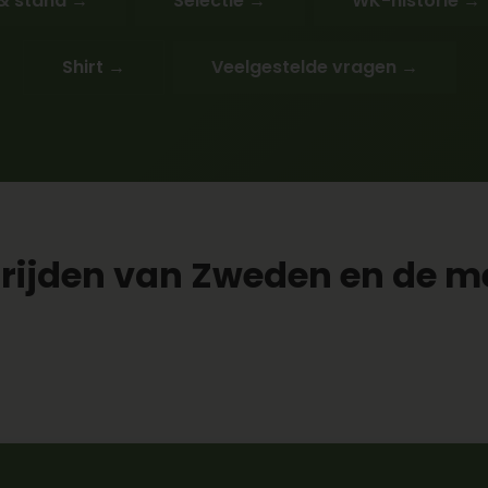
& stand →
Selectie →
WK-historie →
Shirt →
Veelgestelde vragen →
jden van Zweden en de me