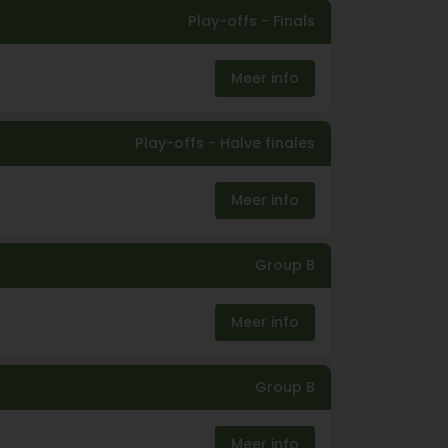
Play-offs -
Finals
Meer info
Play-offs -
Halve finales
Meer info
Group B
Meer info
Group B
Meer info