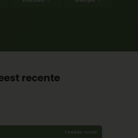
Volkslied →
Weetjes →
est recente
Tweede ronde