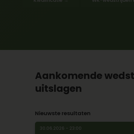
Kwalificatie →
WK-wedstrijden 
Aankomende wedstri
uitslagen
Nieuwste resultaten
30.06.2026 - 23:00