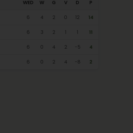
WED
W
G
V
D
P
6
4
2
0
12
14
6
3
2
1
1
11
6
0
4
2
-5
4
6
0
2
4
-8
2