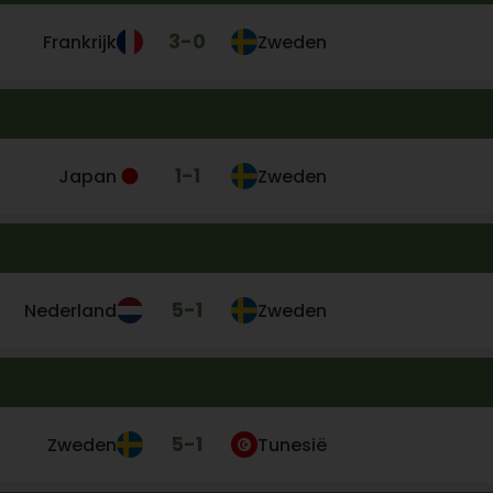
3
-
0
Frankrijk
Zweden
1
-
1
Japan
Zweden
5
-
1
Nederland
Zweden
5
-
1
Zweden
Tunesië