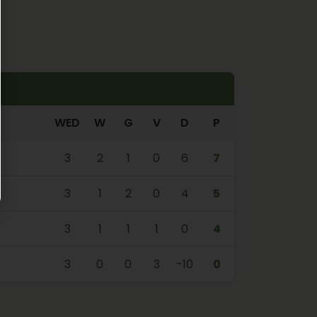
WED
W
G
V
D
P
3
2
1
0
6
7
3
1
2
0
4
5
3
1
1
1
0
4
3
0
0
3
-10
0