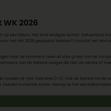
et WK 2026
 op een fiasco. Het land eindigde achter Zwitserland, Kos
 voor het WK 2026 geplaatst hebben? Doordat het land al
ngen naar de nummers twee uit elke groep van de Europese
nnaars van de Nations League die niet als eerste of twee
ende Zweden af met Oekraïne (1-3). Ook de laatste horde
en we Zweden komende zomer alsnog op het wereldkampioe