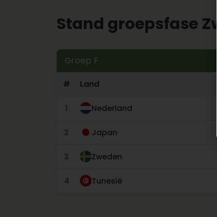
Stand groepsfase 
Groep F
#
Land
1
Nederland
2
Japan
3
Zweden
4
Tunesië