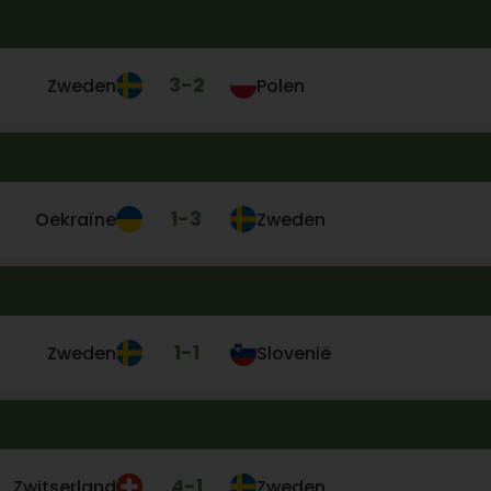
3
-
2
Zweden
Polen
1
-
3
Oekraïne
Zweden
1
-
1
Zweden
Slovenië
4
-
1
Zwitserland
Zweden