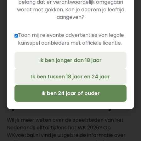
belang dat er verantwoordelijk omgegaan
Nederla
wordt met gokken. Kan je daarom je leeftijd
Wedstrijd
Speelstad
aangeven?
Nederland - Japan
Dallas
Zondag 14
Toon mij relevante advertenties van legale
Zaterdag 
kansspel aanbieders met officiële licentie.
Nederland – Zweden
Houston
uur
Ik ben jonger dan 18 jaar
Tunesië – Nederland
Kansas City
Vrijdag 26
Ik ben tussen 18 jaar en 24 jaar
Meer informatie over de
Ik ben 24 jaar of ouder
speelsteden van Oranje
Wil je meer weten over de speelsteden van het
Nederlands elftal tijdens het WK 2026? Op
WKvoetbal.nl vind je uitgebreide informatie over