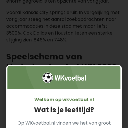
enorm gegroeid is ten opzichte van vorig jaar.
Vooral Kansas City springt eruit. In vergelijking met
vorig jaar steeg het aantal zoekopdrachten naar
accommodaties in deze stad met maar liefst
3500%. Ook Dallas en Houston lieten een sterke
stijging zien: 846% en 748%.
Speelschema van
Nederland op het WK 2026
Het WK 2026 begint voor Oranje in Dallas met de
wedstrijd tegen Japan. Daarna reist het
Nederlands elftal door naar Houston. De derde en
Welkom op wkvoetbal.nl
laatste groepswedstrijd wordt gespeeld in Kansas
City tegen Tunesië.
Wat is je leeftijd?
Op WKvoetbal.nl vinden we het van groot